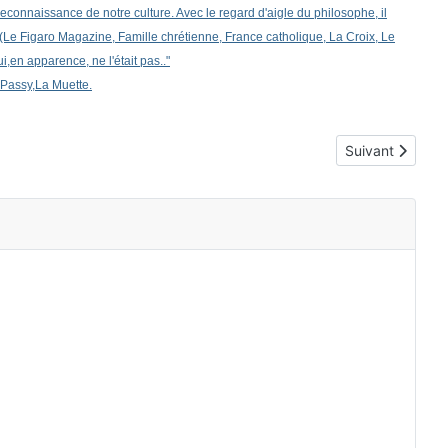
aissance de notre culture. Avec le regard d'aigle du philosophe, il
il (Le Figaro Magazine, Famille chrétienne, France catholique, La Croix, Le
i,en apparence, ne l'était pas.."
 Passy,La Muette.
Article suivant 
Suivant