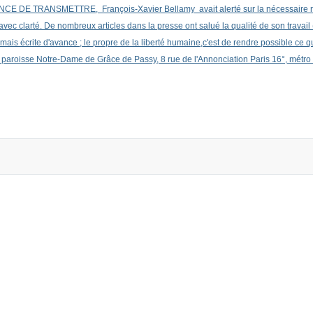
DE TRANSMETTRE, François-Xavier Bellamy avait alerté sur la nécessaire reconn
e avec clarté. De nombreux articles dans la presse ont salué la qualité de son trava
amais écrite d'avance ; le propre de la liberté humaine,c'est de rendre possible ce qu
i, paroisse Notre-Dame de Grâce de Passy, 8 rue de l'Annonciation Paris 16°, métro
étiques