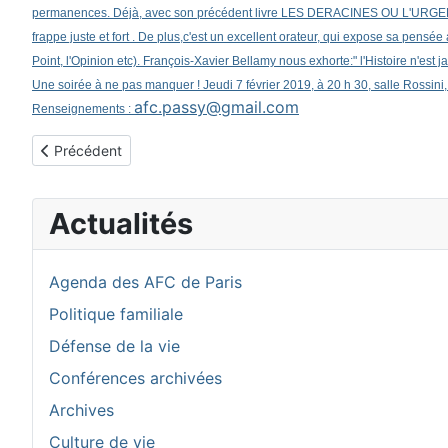
permanences. Déjà, avec son précédent livre LES DERACINES OU L'URGENCE 
frappe juste et fort . De plus,c'est un excellent orateur, qui expose sa pensé
Point, l'Opinion etc). François-Xavier Bellamy nous exhorte:" l'Histoire n'est j
Une soirée à ne pas manquer ! Jeudi 7 février 2019, à 20 h 30, salle Rossin
afc.passy@gmail.com
Renseignements :
Article précédent : Comprendre les graves enjeux des lois bio
Précédent
Actualités
Agenda des AFC de Paris
Politique familiale
Défense de la vie
Conférences archivées
Archives
Culture de vie