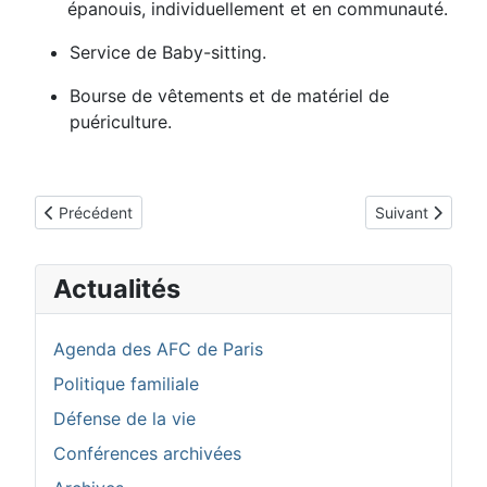
épanouis, individuellement et en communauté.
Service de Baby-sitting.
Bourse de vêtements et de matériel de
puériculture.
Article précédent : AFC SAINT JOSEPH PARIS 13
Article suivan
Précédent
Suivant
Actualités
Agenda des AFC de Paris
Politique familiale
Défense de la vie
Conférences archivées